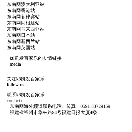
东南网澳大利亚站
东南网香港站
东南网菲律宾站
东南网阿根廷站
东南网马来西亚站
东南网日本站
东南网新西兰站
东南网英国站
k8凯发百家乐的友情链接
media
关注k8凯发百家乐
follow us
联系k8凯发百家乐
contact us
东南网海外频道联系电话、传真：0591-83729159
福建省福州市华林路84号福建日报大厦4楼