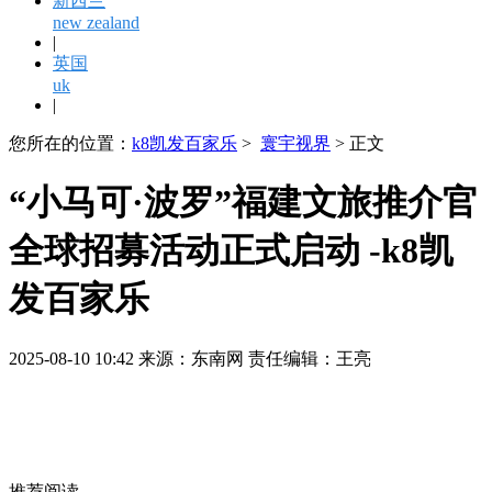
新西兰
new zealand
|
英国
uk
|
您所在的位置：
k8凯发百家乐
>
寰宇视界
> 正文
“小马可·波罗”福建文旅推介官
全球招募活动正式启动 -k8凯
发百家乐
2025-08-10 10:42 来源：东南网 责任编辑：王亮
推荐阅读