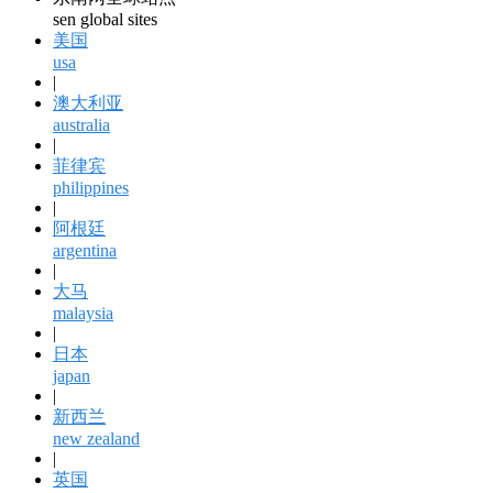
sen global sites
美国
usa
|
澳大利亚
australia
|
菲律宾
philippines
|
阿根廷
argentina
|
大马
malaysia
|
日本
japan
|
新西兰
new zealand
|
英国