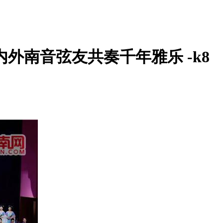
外南音弦友共奏千年雅乐 -k8