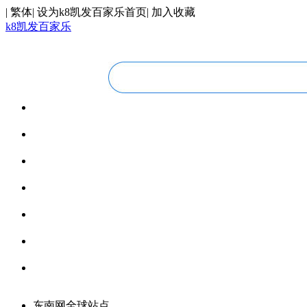
|
繁体
|
设为k8凯发百家乐首页
|
加入收藏
k8凯发百家乐
华人视线
overseas chinese
今日福建
fujian today
今日世界
world today
寰宇视界
videos
博览全球
global vision
丝路要闻
silk road
领馆资讯
consular information
东南网全球站点