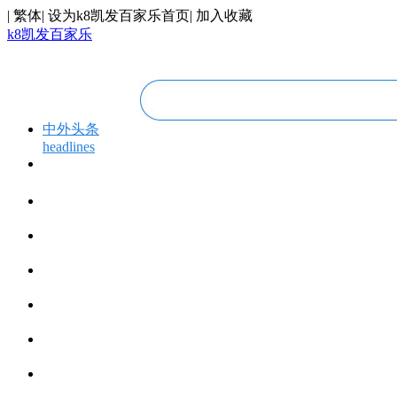
|
繁体
|
设为k8凯发百家乐首页
|
加入收藏
k8凯发百家乐
中外头条
headlines
专题专栏
topics＆events
华人视线
overseas chinese
今日福建
fujian today
今日世界
world today
寰宇视界
videos
博览全球
global vision
丝路要闻
silk road