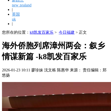
新西兰
new zealand
|
英国
uk
|
您所在的位置：
k8凯发百家乐
>
今日福建
> 正文
海外侨胞列席漳州两会：叙乡
情谋新篇 -k8凯发百家乐
2026-01-23 10:11 廖珍妹 沈文栋 陈惠华 来源： 责任编辑：郑
悠扬