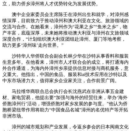
立，助力侨乡漳州将人才优势转化为发展优势。
澳中企业家委员会主席陈壬在漳州出生和就学，对漳州感
情深厚，目前致力于推动漳州和澳大利亚在文化、旅游领域的
交流与合作。在她看来，漳州作为“花果之乡”“鱼米之乡”，物
产丰富，底蕴深厚，未来她将推动澳大利亚与漳州在文旅领域
深度合作，“计划组织澳大利亚团组赴漳州、厦门等地考察，
助力更多‘漳州味’走向世界。”
沙特华人华侨联合会副会长林少华在沙特从事香料和服装
生意多年。在他看来，漳州市人才联合会的成立，将打通海内
外合作通道，为海内外漳州乡亲提供信息对接与商机服务，意
义重大。他指出，中国的食品、服装和ai技术应用在沙特以及
中东市场潜力大，值得家乡企业家关注，合作前景广阔。
马拉维华商联合总会执行会长沈燕武在非洲从事五金建
材、家电贸易，他提出要“加强与海外的经贸往来，举办‘海外
侨胞漳州行’活动，增强侨胞对家乡发展的参与度。”他认为侨
胞桥梁纽带作用将助力“中国食品名城”漳州的名优特产等开拓
非洲市场。
漳州的城市规划和产业发展，令返乡参会的日本闽南文化