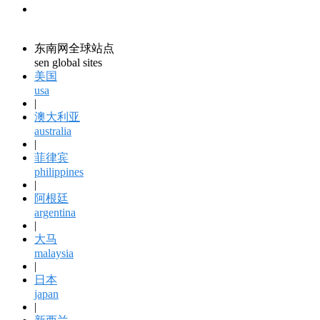
领馆资讯
consular information
东南网全球站点
sen global sites
美国
usa
|
澳大利亚
australia
|
菲律宾
philippines
|
阿根廷
argentina
|
大马
malaysia
|
日本
japan
|