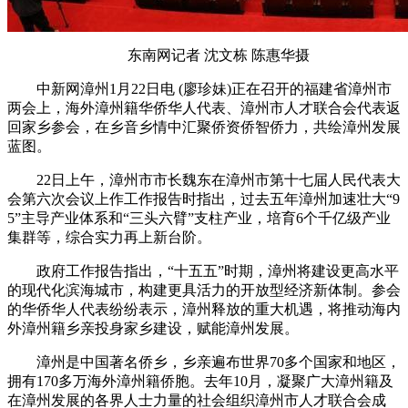
东南网记者 沈文栋 陈惠华摄
中新网漳州1月22日电 (廖珍妹)正在召开的福建省漳州市
两会上，海外漳州籍华侨华人代表、漳州市人才联合会代表返
回家乡参会，在乡音乡情中汇聚侨资侨智侨力，共绘漳州发展
蓝图。
22日上午，漳州市市长魏东在漳州市第十七届人民代表大
会第六次会议上作工作报告时指出，过去五年漳州加速壮大“9
5”主导产业体系和“三头六臂”支柱产业，培育6个千亿级产业
集群等，综合实力再上新台阶。
政府工作报告指出，“十五五”时期，漳州将建设更高水平
的现代化滨海城市，构建更具活力的开放型经济新体制。参会
的华侨华人代表纷纷表示，漳州释放的重大机遇，将推动海内
外漳州籍乡亲投身家乡建设，赋能漳州发展。
漳州是中国著名侨乡，乡亲遍布世界70多个国家和地区，
拥有170多万海外漳州籍侨胞。去年10月，凝聚广大漳州籍及
在漳州发展的各界人士力量的社会组织漳州市人才联合会成