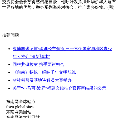
交流协会会长苏勇艺倍感自豪，他呼吁发挥漳州华侨华人遍布
世界各地的优势，举办系列海外对接会，推广家乡好物。(完)
推荐阅读
柬埔寨诺罗敦·珍娜公主领衔 三十六个国家与地区青少
年云推介“清新福建”
同根共研教材 携手两岸融合
《向南》扬帆：唱响千年文明航线
省社科普及基地讲解员大赛举办
关于“小马可·波罗”福建文旅推介官评审结果的公示
东南网全球站点
fjsen global sites
东南网美国站
东南网澳大利亚站