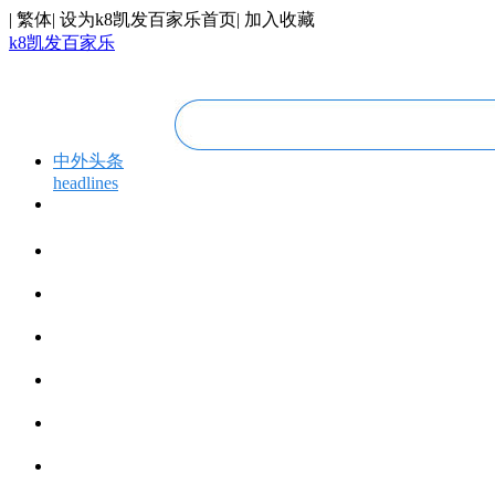
|
繁体
|
设为k8凯发百家乐首页
|
加入收藏
k8凯发百家乐
中外头条
headlines
专题专栏
topics＆events
华人视线
overseas chinese
今日福建
fujian today
今日世界
world today
寰宇视界
videos
博览全球
global vision
丝路要闻
silk road