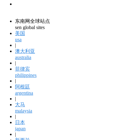
领馆资讯
consular information
东南网全球站点
sen global sites
美国
usa
|
澳大利亚
australia
|
菲律宾
philippines
|
阿根廷
argentina
|
大马
malaysia
|
日本
japan
|