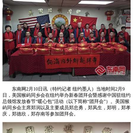
东南网2月10日讯（特约记者 纽约墨人）当地时间2月9
日，美国猴屿同乡会在纽约举办新春团拜会暨感谢中国驻纽约
总领馆发放春节“暖心包”活动（以下简称“团拜会”）。美国猴
屿同乡会主席郑润以及主要成员郑忠勇，郑凤生，郑明，郑孝
庆，郑德欣，郑存南等参加团拜会。