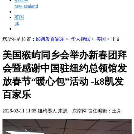
新西兰
new zealand
|
英国
uk
|
您所在的位置：
k8凯发百家乐
>
华人视线
>
美国
> 正文
美国猴屿同乡会举办新春团拜
会暨感谢中国驻纽约总领馆发
放春节“暖心包”活动 -k8凯发
百家乐
2026-02-11 11:05 纽约墨人 来源：东南网 责任编辑：王亮