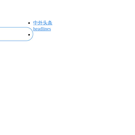
中外头条
headlines
专题专栏
topics＆events