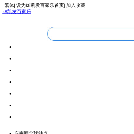
|
繁体
|
设为k8凯发百家乐首页
|
加入收藏
k8凯发百家乐
华人视线
overseas chinese
今日福建
fujian today
今日世界
world today
寰宇视界
videos
博览全球
global vision
丝路要闻
silk road
领馆资讯
consular information
东南网全球站点