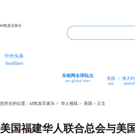
k8凯发百家乐
中外头条
专题专栏
华人视线
今日福建
headlines
topics＆events
overseas chinese
fujian today
东南网全球站点
美国
|
澳大利
sen global sites
usa
austral
您所在的位置：
k8凯发百家乐
>
华人视线
>
美国
> 正文
美国福建华人联合总会与美国