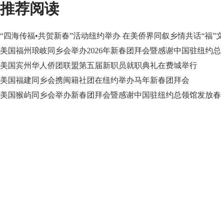
推荐阅读
“四海传福•共贺新春”活动纽约举办 在美侨界同叙乡情共话“福”
美国福州琅岐同乡会举办2026年新春团拜会暨感谢中国驻纽约总
美国宾州华人侨团联盟第五届新职员就职典礼在费城举行
美国福建同乡会携闽籍社团在纽约举办马年新春团拜会
美国猴屿同乡会举办新春团拜会暨感谢中国驻纽约总领馆发放春
东南网全球站点
k8凯发百家乐的友情链接
fjsen global sites
media
东南网美国站
东南网澳大利亚站
东南网香港站
东南网菲律宾站