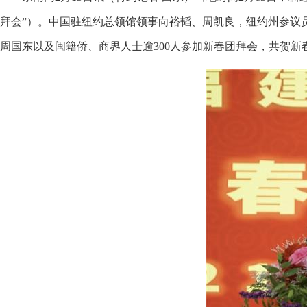
拜会”）。中国驻纽约总领馆领事向裕韬、周凯良，纽约州参议
周国东以及闽籍侨、商界人士逾300人参加新春团拜会，共贺新